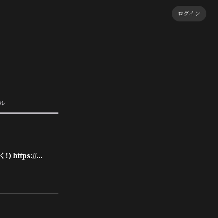
ログイン
ル
PHALUX YouTube channel(チャンネル登録お忘れなく!) https://www.youtube.com/@PHALUX_jpn